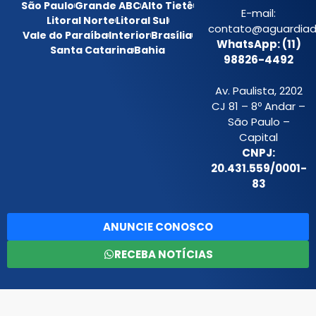
São Paulo
Grande ABC
Alto Tietê
E-mail:
Litoral Norte
Litoral Sul
contato@aguardiada
Vale do Paraíba
Interior
Brasília
WhatsApp: (11)
Santa Catarina
Bahia
98826-4492
Av. Paulista, 2202
CJ 81 – 8º Andar –
São Paulo –
Capital
CNPJ:
20.431.559/0001-
83
ANUNCIE CONOSCO
RECEBA NOTÍCIAS