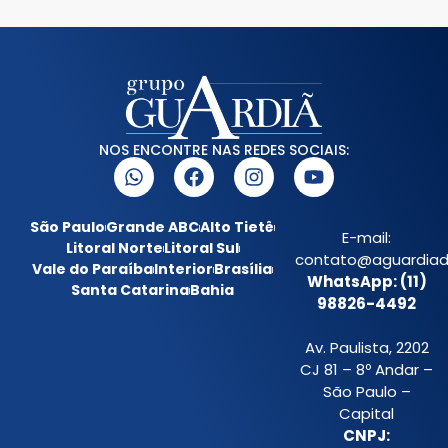
NOS ENCONTRE NAS REDES SOCIAIS:
São Paulo
Grande ABC
Alto Tietê
E-mail:
Litoral Norte
Litoral Sul
contato@aguardiada
Vale do Paraíba
Interior
Brasília
WhatsApp: (11)
Santa Catarina
Bahia
98826-4492
Av. Paulista, 2202
CJ 81 – 8º Andar –
São Paulo –
Capital
CNPJ: