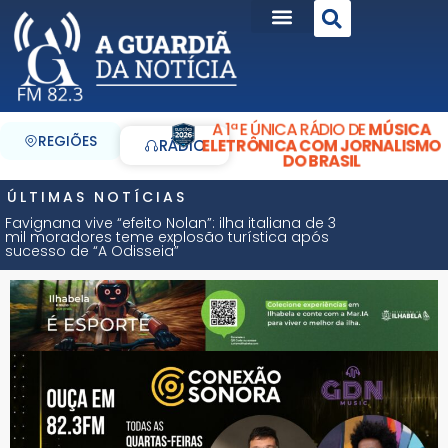
A 1ª E ÚNICA RÁDIO DE
MÚSICA
REGIÕES
ELETRÔNICA COM JORNALISMO
RÁDIO
DO BRASIL
ÚLTIMAS NOTÍCIAS
Favignana vive “efeito Nolan”: ilha italiana de 3
mil moradores teme explosão turística após
sucesso de “A Odisseia”