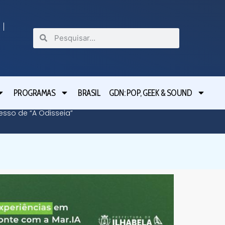
PROGRAMAS
BRASIL
GDN: POP, GEEK & SOUND
cesso de “A Odisseia”
Lula le