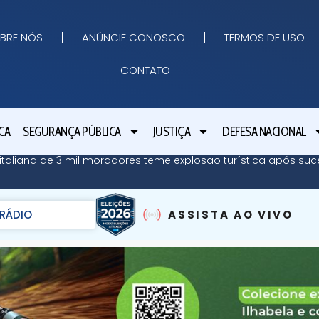
BRE NÓS
ANÚNCIE CONOSCO
TERMOS DE USO
CONTATO
CA
SEGURANÇA PÚBLICA
JUSTIÇA
DEFESA NACIONAL
ha italiana de 3 mil moradores teme explosão turística após su
RÁDIO
ASSISTA AO VIVO