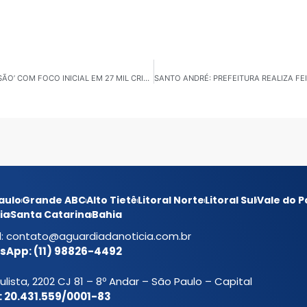
SUZANO: PREFEITURA LANÇA ‘PROGRAMA DA BOA VISÃO’ COM FOCO INICIAL EM 27 MIL CRIANÇAS
aulo
Grande ABC
Alto Tietê
Litoral Norte
Litoral Sul
Vale do P
ia
Santa Catarina
Bahia
l:
contato@aguardiadanoticia.com.br
App: (11) 98826-4492
ulista, 2202 CJ 81 – 8º Andar – São Paulo – Capital
 20.431.559/0001-83