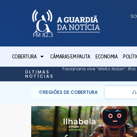
SO
COBERTURA
CÂMARAS EM PAUTA
ECONOMIA
POLÍTI
Favignana vive “efeito Nolan”: il
ÚLTIMAS
NOTÍCIAS
REGIÕES DE COBERTURA