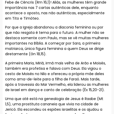
Febe de Cêncris (Rm 16,1)! Aliás, as mulheres têm grande
importância nas 7 cartas autênticas dele, enquanto
acontece o oposto, nas não autênticas, especialmente
em Tito e Timóteo.
Por que a Igreja abandonou a diaconia feminina ou por
que não resgata é tema para o futuro. A mulher não se
destaca somente com Paulo, mas se vê muitas mulheres
importantes na Bíblia. A começar por Sara, a primeira
matriarca, única figura feminina a quem Deus se dirige
diretamente (Gn 18,15).
A primeira Maria, Miriã, irmã mais velha de Arão e Moisés,
também era profetisa e falava com Deus. Ela vigiou o
cesto de Moisés no Nilo e ofereceu a própria mãe deles
como ama-de-leite para a filha de Faraó. Mais tarde,
após a travessia do Mar Vermelho, ela liderou as mulheres
de Israel em dança e canto de celebração (Êx 15,20-21).
Uma que até está na genealogia de Jesus é Raabe (Mt
1,5), uma prostituta cananeia que vivia na cidade de
Jericó. Ela escondeu os espiões israelitas e os ajudou a