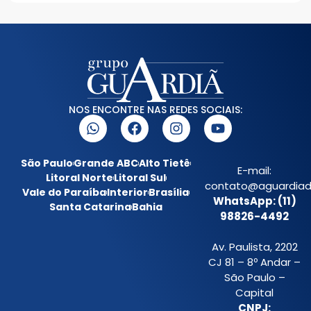
NOS ENCONTRE NAS REDES SOCIAIS:
São Paulo
Grande ABC
Alto Tietê
E-mail:
Litoral Norte
Litoral Sul
contato@aguardiada
Vale do Paraíba
Interior
Brasília
WhatsApp: (11)
Santa Catarina
Bahia
98826-4492
Av. Paulista, 2202
CJ 81 – 8º Andar –
São Paulo –
Capital
CNPJ: