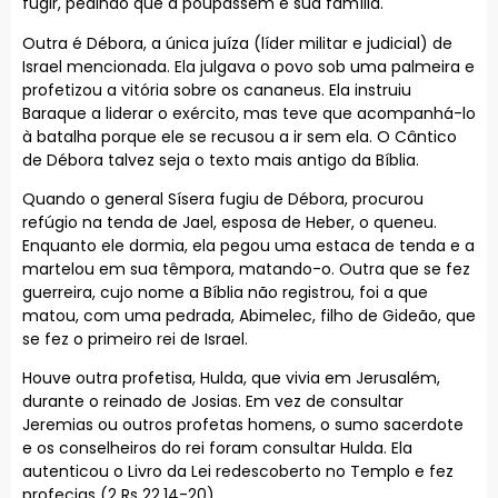
fugir, pedindo que a poupassem e sua família.
Outra é Débora, a única juíza (líder militar e judicial) de
Israel mencionada. Ela julgava o povo sob uma palmeira e
profetizou a vitória sobre os cananeus. Ela instruiu
Baraque a liderar o exército, mas teve que acompanhá-lo
à batalha porque ele se recusou a ir sem ela. O Cântico
de Débora talvez seja o texto mais antigo da Bíblia.
Quando o general Sísera fugiu de Débora, procurou
refúgio na tenda de Jael, esposa de Heber, o queneu.
Enquanto ele dormia, ela pegou uma estaca de tenda e a
martelou em sua têmpora, matando-o. Outra que se fez
guerreira, cujo nome a Bíblia não registrou, foi a que
matou, com uma pedrada, Abimelec, filho de Gideão, que
se fez o primeiro rei de Israel.
Houve outra profetisa, Hulda, que vivia em Jerusalém,
durante o reinado de Josias. Em vez de consultar
Jeremias ou outros profetas homens, o sumo sacerdote
e os conselheiros do rei foram consultar Hulda. Ela
autenticou o Livro da Lei redescoberto no Templo e fez
profecias (2 Rs 22,14-20).