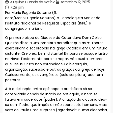
A Equipe Guardiã da Notícia
setembro 12, 2025
7:28 pm
Por Mario Eugenio Saturno (fb.
com/Mario.Eugenio.Saturno) é Tecnologista Sênior do
Instituto Nacional de Pesquisas Espaciais (INPE) e
congregado mariano
O primeiro bispo da Diocese de Catanduva Dom Celso
Queirós disse a um jornalista acreditar que as mulheres
exerceriam o sacerdócio na Igreja Católica em um futuro
distante. Creio eu, bem distante! Embora se busque lastro
no Novo Testamento para se negar, não custa lembrar
que Jesus Cristo não estabeleceu a hierarquia,
organização, sucessão e outras graças da Igreja de hoje.
Curiosamente, os evangélicos (sola scriptura) aceitam
pastoras…
Até a distinção entre epíscopo e presbítero só se
consolidaria depois de Inácio de Antioquia, e nem se
falava em sacerdote (padre). A criação da diaconia deu-
se com Pedro que impôs a mão sobre sete homens, mas
vem de Paulo uma surpresa (agradável?): uma diaconisa,