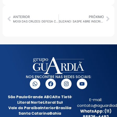
ANTERIOR
PRÓXIMO
MOGI DAS CRUZES: DEFESA CIVIL FAZ VISTORIAS PREVENTIVAS PARA EVITAR OCORRÊNCIAS EM DIAS DE CHUVA
SUZANO: SASPE ABRE INSCRIÇÕES NESTA QUARTA-FEIRA (21) PARA CURSO GRATUITO DE OVERLOQUE
NOS ENCONTRE NAS REDES SOCIAIS:
São Paulo
Grande ABC
Alto Tietê
E-mail:
Litoral Norte
Litoral Sul
contato@aguardiada
Vale do Paraíba
Interior
Brasília
WhatsApp: (11)
Santa Catarina
Bahia
98826-4492