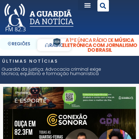
A 1ª E ÚNICA RÁDIO DE
MÚSICA
REGIÕES
ELETRÔNICA COM JORNALISMO
RÁDIO
DO BRASIL
ÚLTIMAS NOTÍCIAS
Guardiã da justiça: Advocacia criminal exige
técnica, equilíbrio e formação humanística