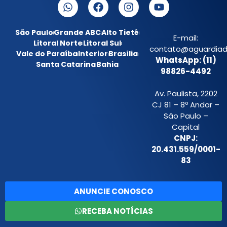
São Paulo
Grande ABC
Alto Tietê
E-mail:
Litoral Norte
Litoral Sul
contato@aguardiada
Vale do Paraíba
Interior
Brasília
WhatsApp: (11)
Santa Catarina
Bahia
98826-4492
Av. Paulista, 2202
CJ 81 – 8º Andar –
São Paulo –
Capital
CNPJ:
20.431.559/0001-
83
ANUNCIE CONOSCO
RECEBA NOTÍCIAS