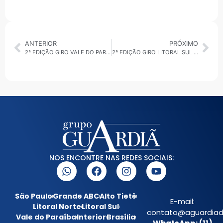
ANTERIOR
PRÓXIMO
2ª EDIÇÃO GIRO VALE DO PARAÍBA 25/02/2026: MARCO DO VOTO FEMININO E REPRESENTATIVIDADE
2ª EDIÇÃO GIRO LITORAL SUL 25/02/2026: SANTOS É DESTAQUE EM GESTÃO PÚBLICA
NOS ENCONTRE NAS REDES SOCIAIS:
São Paulo
Grande ABC
Alto Tietê
E-mail:
Litoral Norte
Litoral Sul
contato@aguardiada
Vale do Paraíba
Interior
Brasília