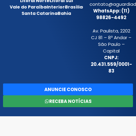
Litoral Norte
Litoral Sul
contato@aguardiada
Vale do Paraíba
Interior
Brasília
WhatsApp: (11)
Santa Catarina
Bahia
98826-4492
Av. Paulista, 2202
CJ 81 – 8º Andar –
São Paulo –
Capital
CNPJ:
20.431.559/0001-
83
ANUNCIE CONOSCO
RECEBA NOTÍCIAS