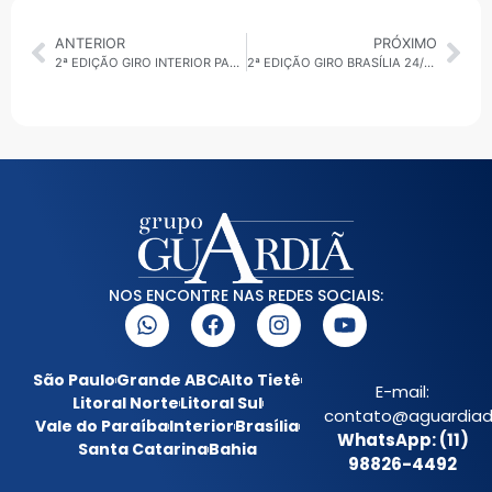
ANTERIOR
PRÓXIMO
2ª EDIÇÃO GIRO INTERIOR PAULISTA 24/02/2026: PAULÍNIA 62 ANOS
2ª EDIÇÃO GIRO BRASÍLIA 24/02/2026: AGENDA CLDF
NOS ENCONTRE NAS REDES SOCIAIS:
São Paulo
Grande ABC
Alto Tietê
E-mail:
Litoral Norte
Litoral Sul
contato@aguardiada
Vale do Paraíba
Interior
Brasília
WhatsApp: (11)
Santa Catarina
Bahia
98826-4492