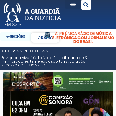
A 1ª E ÚNICA RÁDIO DE
MÚSICA
REGIÕES
ELETRÔNICA COM JORNALISMO
RÁDIO
DO BRASIL
ÚLTIMAS NOTÍCIAS
Favignana vive “efeito Nolan”: ilha italiana de 3
mil moradores teme explosão turística após
sucesso de “A Odisseia”