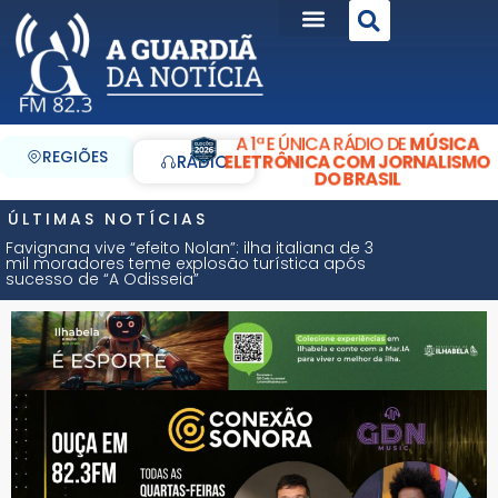
A 1ª E ÚNICA RÁDIO DE
MÚSICA
REGIÕES
ELETRÔNICA COM JORNALISMO
RÁDIO
DO BRASIL
ÚLTIMAS NOTÍCIAS
Favignana vive “efeito Nolan”: ilha italiana de 3
mil moradores teme explosão turística após
sucesso de “A Odisseia”