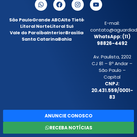
São Paulo
Grande ABC
Alto Tietê
E-mail:
Litoral Norte
Litoral Sul
contato@aguardiada
Vale do Paraíba
Interior
Brasília
WhatsApp: (11)
Santa Catarina
Bahia
98826-4492
Av. Paulista, 2202
CJ 81 – 8º Andar –
São Paulo –
Capital
CNPJ:
20.431.559/0001-
83
ANUNCIE CONOSCO
RECEBA NOTÍCIAS