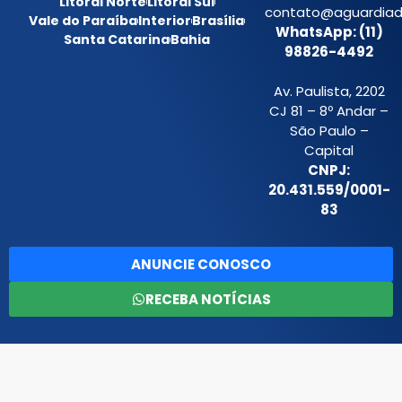
Litoral Norte
Litoral Sul
contato@aguardiada
Vale do Paraíba
Interior
Brasília
WhatsApp: (11)
Santa Catarina
Bahia
98826-4492
Av. Paulista, 2202
CJ 81 – 8º Andar –
São Paulo –
Capital
CNPJ:
20.431.559/0001-
83
ANUNCIE CONOSCO
RECEBA NOTÍCIAS