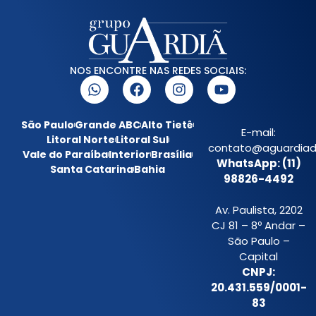
NOS ENCONTRE NAS REDES SOCIAIS:
São Paulo
Grande ABC
Alto Tietê
E-mail:
Litoral Norte
Litoral Sul
contato@aguardiada
Vale do Paraíba
Interior
Brasília
WhatsApp: (11)
Santa Catarina
Bahia
98826-4492
Av. Paulista, 2202
CJ 81 – 8º Andar –
São Paulo –
Capital
CNPJ:
20.431.559/0001-
83