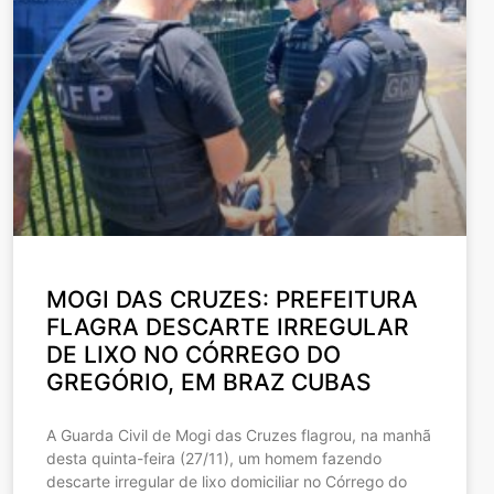
MOGI DAS CRUZES: PREFEITURA
FLAGRA DESCARTE IRREGULAR
DE LIXO NO CÓRREGO DO
GREGÓRIO, EM BRAZ CUBAS
A Guarda Civil de Mogi das Cruzes flagrou, na manhã
desta quinta-feira (27/11), um homem fazendo
descarte irregular de lixo domiciliar no Córrego do