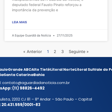
deputado federal Fausto Pinato reforçou a
importância da prevenção e
LEIA MAIS
A Equipe Guardiã da Notícia
27/11/2025
« Anterior
1
2
3
Seguinte »
aulo
Grande ABC
Alto Tietê
Litoral Norte
Litoral Sul
Vale do P
ia
Santa Catarina
Bahia
l:
contato@aguardiadanoticia.com.br
App: (11) 98826-4492
ulista, 2202 CJ 81 – 8º Andar – São Paulo – Capital
 20.431.559/0001-83