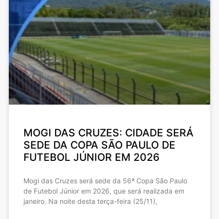
MOGI DAS CRUZES: CIDADE SERÁ
SEDE DA COPA SÃO PAULO DE
FUTEBOL JÚNIOR EM 2026
Mogi das Cruzes será sede da 56ª Copa São Paulo
de Futebol Júnior em 2026, que será realizada em
janeiro. Na noite desta terça-feira (25/11),