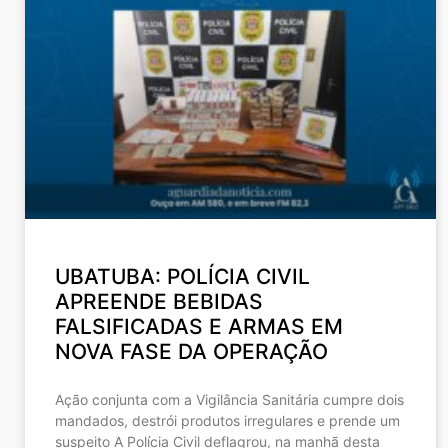
UBATUBA: POLÍCIA CIVIL
APREENDE BEBIDAS
FALSIFICADAS E ARMAS EM
NOVA FASE DA OPERAÇÃO
Ação conjunta com a Vigilância Sanitária cumpre dois
mandados, destrói produtos irregulares e prende um
suspeito A Polícia Civil deflagrou, na manhã desta