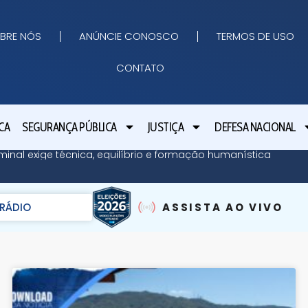
BRE NÓS
ANÚNCIE CONOSCO
TERMOS DE USO
CONTATO
CA
SEGURANÇA PÚBLICA
JUSTIÇA
DEFESA NACIONAL
minal exige técnica, equilíbrio e formação humanística
RÁDIO
ASSISTA AO VIVO