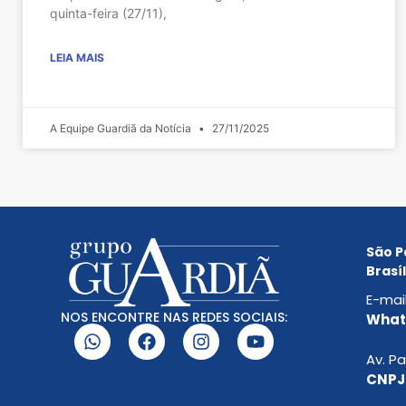
quinta-feira (27/11),
LEIA MAIS
A Equipe Guardiã da Notícia
27/11/2025
São P
Brasíl
E-mai
NOS ENCONTRE NAS REDES SOCIAIS:
Whats
Av. Pa
CNPJ: