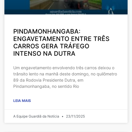
PINDAMONHANGABA:
ENGAVETAMENTO ENTRE TRÊS
CARROS GERA TRÁFEGO
INTENSO NA DUTRA
Um engavetamento envolvendo três carros deixou o
trânsito lento na manhã deste domingo, no quilômetro
89 da Rodovia Presidente Dutra, em
Pindamonhangaba, no sentido Rio
LEIA MAIS
A Equipe Guardiã da Notícia
23/11/2025