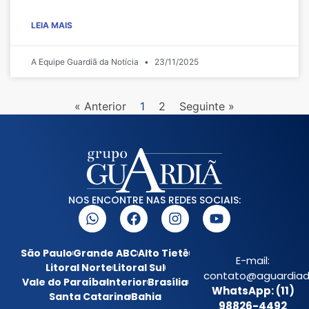
LEIA MAIS
A Equipe Guardiã da Notícia
23/11/2025
« Anterior
1
2
Seguinte »
NOS ENCONTRE NAS REDES SOCIAIS:
São Paulo
Grande ABC
Alto Tietê
E-mail:
Litoral Norte
Litoral Sul
contato@aguardiada
Vale do Paraíba
Interior
Brasília
WhatsApp: (11)
Santa Catarina
Bahia
98826-4492