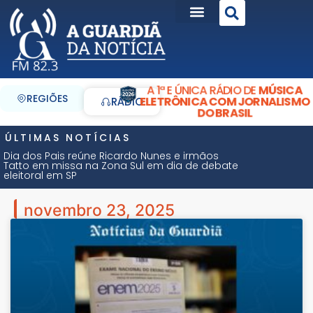
A 1ª E ÚNICA RÁDIO DE
MÚSICA
REGIÕES
ELETRÔNICA COM JORNALISMO
RÁDIO
DO BRASIL
ÚLTIMAS NOTÍCIAS
Dia dos Pais reúne Ricardo Nunes e irmãos
Tatto em missa na Zona Sul em dia de debate
eleitoral em SP
novembro 23, 2025