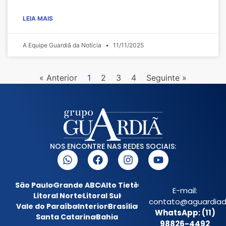
LEIA MAIS
A Equipe Guardiã da Notícia
11/11/2025
« Anterior
1
2
3
4
Seguinte »
NOS ENCONTRE NAS REDES SOCIAIS:
São Paulo
Grande ABC
Alto Tietê
E-mail:
Litoral Norte
Litoral Sul
contato@aguardiada
Vale do Paraíba
Interior
Brasília
WhatsApp: (11)
Santa Catarina
Bahia
98826-4492