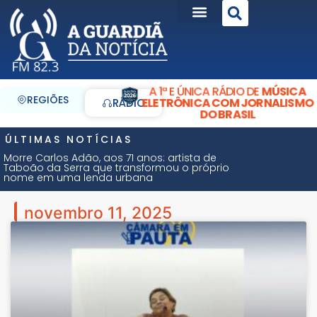
A 1ª E ÚNICA RÁDIO DE
MÚSICA
REGIÕES
ELETRÔNICA COM JORNALISMO
RÁDIO
DO BRASIL
ÚLTIMAS NOTÍCIAS
Morre Carlos Adão, aos 71 anos: artista de
Taboão da Serra que transformou o próprio
nome em uma lenda urbana
novembro 11, 2025