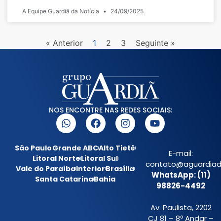
A Equipe Guardiã da Notícia
24/09/2025
« Anterior
1
2
3
Seguinte »
NOS ENCONTRE NAS REDES SOCIAIS:
São Paulo
Grande ABC
Alto Tietê
E-mail:
Litoral Norte
Litoral Sul
contato@aguardiada
Vale do Paraíba
Interior
Brasília
WhatsApp: (11)
Santa Catarina
Bahia
98826-4492
Av. Paulista, 2202
CJ 81 – 8º Andar –