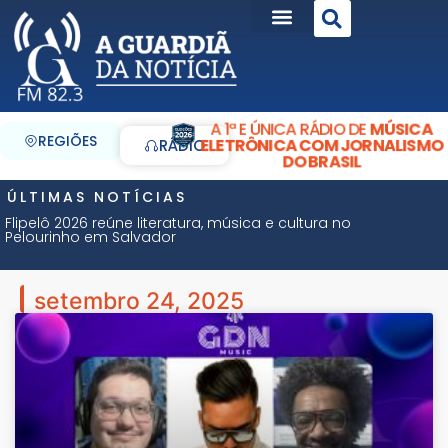
A 1ª E ÚNICA RÁDIO DE
MÚSICA
REGIÕES
ELETRÔNICA COM JORNALISMO
RÁDIO
DO BRASIL
ÚLTIMAS NOTÍCIAS
Flipelô 2026 reúne literatura, música e cultura no
Pelourinho em Salvador
setembro 24, 2025