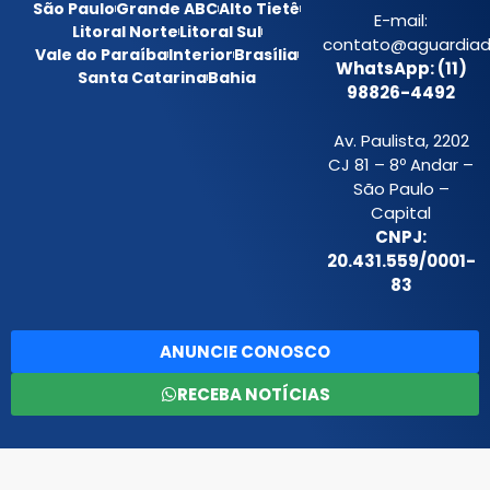
São Paulo
Grande ABC
Alto Tietê
E-mail:
Litoral Norte
Litoral Sul
contato@aguardiada
Vale do Paraíba
Interior
Brasília
WhatsApp: (11)
Santa Catarina
Bahia
98826-4492
Av. Paulista, 2202
CJ 81 – 8º Andar –
São Paulo –
Capital
CNPJ:
20.431.559/0001-
83
ANUNCIE CONOSCO
RECEBA NOTÍCIAS