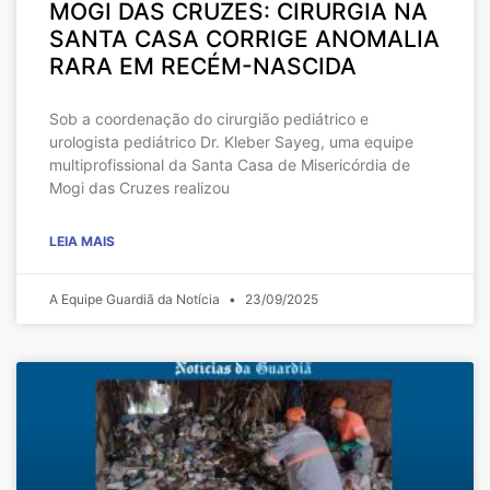
MOGI DAS CRUZES: CIRURGIA NA
SANTA CASA CORRIGE ANOMALIA
RARA EM RECÉM-NASCIDA
Sob a coordenação do cirurgião pediátrico e
urologista pediátrico Dr. Kleber Sayeg, uma equipe
multiprofissional da Santa Casa de Misericórdia de
Mogi das Cruzes realizou
LEIA MAIS
A Equipe Guardiã da Notícia
23/09/2025