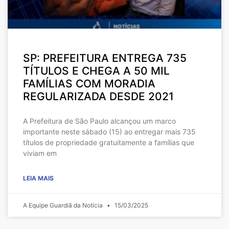
SP: PREFEITURA ENTREGA 735
TÍTULOS E CHEGA A 50 MIL
FAMÍLIAS COM MORADIA
REGULARIZADA DESDE 2021
A Prefeitura de São Paulo alcançou um marco
importante neste sábado (15) ao entregar mais 735
títulos de propriedade gratuitamente a famílias que
viviam em
LEIA MAIS
A Equipe Guardiã da Notícia
15/03/2025