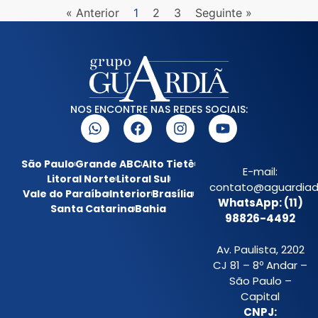
« Anterior
1
2
3
Seguinte »
NOS ENCONTRE NAS REDES SOCIAIS:
São Paulo
Grande ABC
Alto Tietê
E-mail:
Litoral Norte
Litoral Sul
contato@aguardiada
Vale do Paraíba
Interior
Brasília
WhatsApp: (11)
Santa Catarina
Bahia
98826-4492
Av. Paulista, 2202
CJ 81 – 8º Andar –
São Paulo –
Capital
CNPJ: