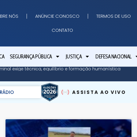
BRE NÓS
ANÚNCIE CONOSCO
TERMOS DE USO
CONTATO
CA
SEGURANÇA PÚBLICA
JUSTIÇA
DEFESA NACIONAL
minal exige técnica, equilíbrio e formação humanística
RÁDIO
ASSISTA AO VIVO