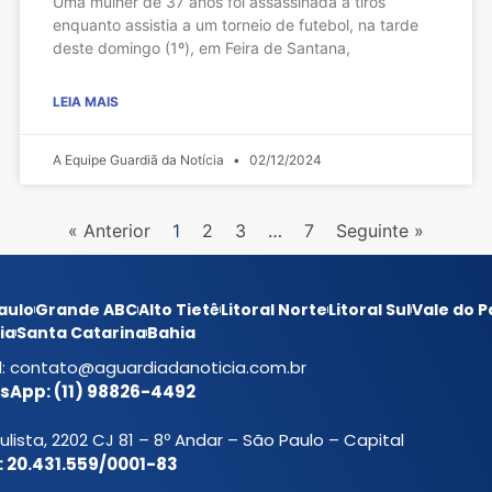
Uma mulher de 37 anos foi assassinada a tiros
enquanto assistia a um torneio de futebol, na tarde
deste domingo (1º), em Feira de Santana,
LEIA MAIS
A Equipe Guardiã da Notícia
02/12/2024
« Anterior
1
2
3
…
7
Seguinte »
aulo
Grande ABC
Alto Tietê
Litoral Norte
Litoral Sul
Vale do P
ia
Santa Catarina
Bahia
l:
contato@aguardiadanoticia.com.br
App: (11) 98826-4492
ulista, 2202 CJ 81 – 8º Andar – São Paulo – Capital
 20.431.559/0001-83