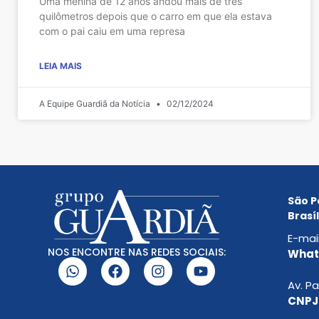
Uma menina de 12 anos andou mais de três
quilômetros depois que o carro em que ela estava
com o pai caiu em uma represa
LEIA MAIS
A Equipe Guardiã da Notícia
02/12/2024
São P
Brasíl
E-mai
NOS ENCONTRE NAS REDES SOCIAIS:
Whats
Av. Pa
CNPJ: