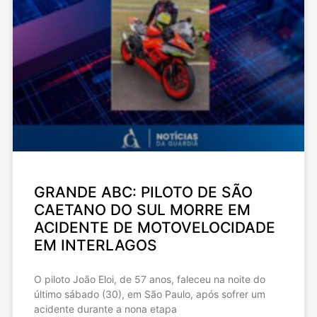
GRANDE ABC: PILOTO DE SÃO
CAETANO DO SUL MORRE EM
ACIDENTE DE MOTOVELOCIDADE
EM INTERLAGOS
O piloto João Eloi, de 57 anos, faleceu na noite do
último sábado (30), em São Paulo, após sofrer um
acidente durante a nona etapa