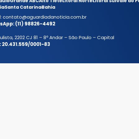
aulo
Grande ABC
Alto Tietê
Litoral Norte
Litoral Sul
Vale do P
ia
Santa Catarina
Bahia
l:
contato@aguardiadanoticia.com.br
App: (11) 98826-4492
ulista, 2202 CJ 81 – 8º Andar – São Paulo – Capital
 20.431.559/0001-83