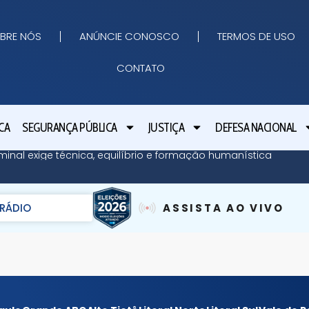
BRE NÓS
ANÚNCIE CONOSCO
TERMOS DE USO
CONTATO
CA
SEGURANÇA PÚBLICA
JUSTIÇA
DEFESA NACIONAL
minal exige técnica, equilíbrio e formação humanística
RÁDIO
ASSISTA AO VIVO